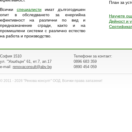
ефективност.
План за ус
Всички
специалисти
имат дългогодишен
опит в обследването за енергийна
Научете ощ
ефективност на различни по вид и
Дейност и у
предназначение сгради, както и на
Сертификат
промишлени системи с различно естество
на работа и производство.
София 1510
Телефони за контакт:
ул. "Уошбърн" 61, ет.7, ап.17
0896 683 359
e-mail:
renovaconsult@abv.bg
0890 454 059
© 2011 - 2026 "Ренова консулт" ООД. Всички права запазени!