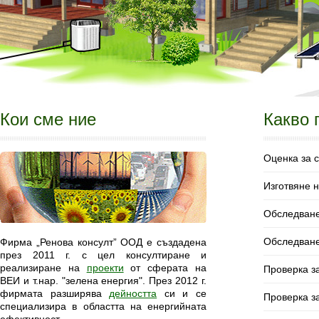
Кои сме ние
Какво 
Оценка за 
Изготвяне 
Обследване
Обследване
Фирма „Ренова консулт” ООД е създадена
през 2011 г. с цел консултиране и
реализиране на
проекти
от сферата на
Проверка за
ВЕИ и т.нар. "зелена енергия". През 2012 г.
фирмата разширява
дейността
си и се
Проверка з
специализира в областта на енергийната