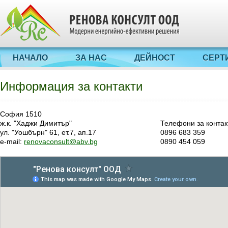
НАЧАЛО
ЗА НАС
ДЕЙНОСТ
СЕРТ
Информация за контакти
София 1510
ж.к. "Хаджи Димитър"
Телефони за контак
ул. "Уошбърн" 61, ет.7, ап.17
0896 683 359
e-mail:
renovaconsult@abv.bg
0890 454 059