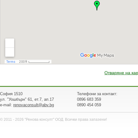
Отваряне на кар
София 1510
Телефони за контакт:
ул. "Уошбърн" 61, ет.7, ап.17
0896 683 359
e-mail:
renovaconsult@abv.bg
0890 454 059
© 2011 - 2026 "Ренова консулт" ООД. Всички права запазени!